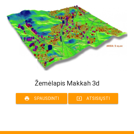
Žemėlapis Makkah 3d
print
system_update_alt
SPAUSDINTI
ATSISIŲSTI