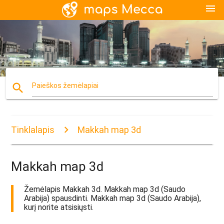
menu
search
Paieškos žemėlapiai
Tinklalapis
Makkah map 3d
Makkah map 3d
Žemėlapis Makkah 3d. Makkah map 3d (Saudo
Arabija) spausdinti. Makkah map 3d (Saudo Arabija),
kurį norite atsisiųsti.