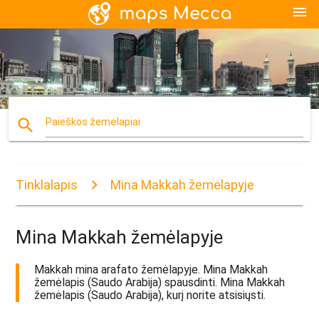
menu
search
Paieškos žemėlapiai
Tinklalapis
Mina Makkah žemėlapyje
Mina Makkah žemėlapyje
Makkah mina arafato žemėlapyje. Mina Makkah
žemėlapis (Saudo Arabija) spausdinti. Mina Makkah
žemėlapis (Saudo Arabija), kurį norite atsisiųsti.