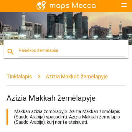
menu
search
Paieškos žemėlapiai
Tinklalapis
Azizia Makkah žemėlapyje
Azizia Makkah žemėlapyje
Makkah azizia žemėlapyje. Azizia Makkah žemėlapis
(Saudo Arabija) spausdinti. Azizia Makkah žemėlapis
(Saudo Arabija), kurį norite atsisiųsti.